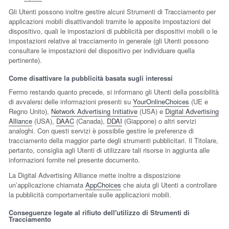
Gli Utenti possono inoltre gestire alcuni Strumenti di Tracciamento per
applicazioni mobili disattivandoli tramite le apposite impostazioni del
dispositivo, quali le impostazioni di pubblicità per dispositivi mobili o le
impostazioni relative al tracciamento in generale (gli Utenti possono
consultare le impostazioni del dispositivo per individuare quella
pertinente).
Come disattivare la pubblicità basata sugli interessi
Fermo restando quanto precede, si informano gli Utenti della possibilità
di avvalersi delle informazioni presenti su
YourOnlineChoices
(UE e
Regno Unito),
Network Advertising Initiative
(USA) e
Digital Advertising
Alliance
(USA),
DAAC
(Canada),
DDAI
(Giappone) o altri servizi
analoghi. Con questi servizi è possibile gestire le preferenze di
tracciamento della maggior parte degli strumenti pubblicitari. Il Titolare,
pertanto, consiglia agli Utenti di utilizzare tali risorse in aggiunta alle
informazioni fornite nel presente documento.
La Digital Advertising Alliance mette inoltre a disposizione
un’applicazione chiamata
AppChoices
che aiuta gli Utenti a controllare
la pubblicità comportamentale sulle applicazioni mobili.
Conseguenze legate al rifiuto dell'utilizzo di Strumenti di
Tracciamento