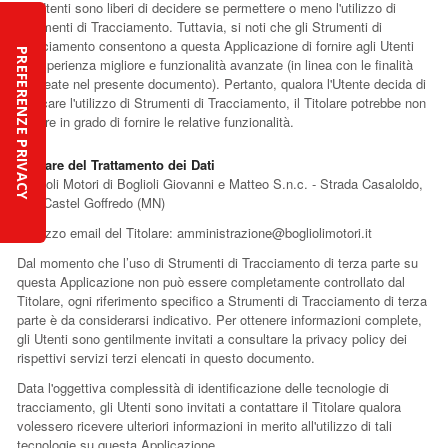
Gli Utenti sono liberi di decidere se permettere o meno l'utilizzo di
Strumenti di Tracciamento. Tuttavia, si noti che gli Strumenti di
Tracciamento consentono a questa Applicazione di fornire agli Utenti
un'esperienza migliore e funzionalità avanzate (in linea con le finalità
delineate nel presente documento). Pertanto, qualora l'Utente decida di
bloccare l'utilizzo di Strumenti di Tracciamento, il Titolare potrebbe non
essere in grado di fornire le relative funzionalità.
Titolare del Trattamento dei Dati
Boglioli Motori di Boglioli Giovanni e Matteo S.n.c. - Strada Casaloldo,
23 - Castel Goffredo (MN)
Indirizzo email del Titolare:
amministrazione@bogliolimotori.it
Dal momento che l’uso di Strumenti di Tracciamento di terza parte su
questa Applicazione non può essere completamente controllato dal
Titolare, ogni riferimento specifico a Strumenti di Tracciamento di terza
parte è da considerarsi indicativo. Per ottenere informazioni complete,
gli Utenti sono gentilmente invitati a consultare la privacy policy dei
rispettivi servizi terzi elencati in questo documento.
Data l'oggettiva complessità di identificazione delle tecnologie di
tracciamento, gli Utenti sono invitati a contattare il Titolare qualora
volessero ricevere ulteriori informazioni in merito all'utilizzo di tali
tecnologie su questa Applicazione.